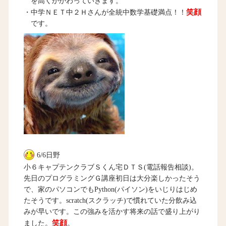
を高くかかわっていきます。
笑顔
・中学ＮＥＴ中２Ｈさんが全統中数学基礎満点！！
です。
6/6日野
小６キャプテンクラブＳくん宅ＤＴＳ(電話報告相談)。
先日のプログラミングＧ講座初日は大分楽しかったそう
で、家のパソコンでもPython(パイソン)をいじりはじめ
たそうです。scratch(スクラッチ)で慣れていた分飲み込
みが早いです。この強みを活かす将来の話で盛り上がり
笑顔
ました。
。