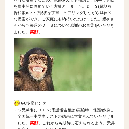
を有効活用するため、親御さんとも相談し、前半で算数
を集中的に固めていく方針としました。ＤＴＳ(電話報
告相談)の中で現状を丁寧にヒアリングしながら具体的
な提案ができ、ご家庭にも納得いただけました。親御さ
んからも毎週のＤＴＳについて感謝のお言葉をいただき
笑顔
ました。
。
6/6多摩センター
・Ｓ兄弟宅にＤＴＳ(電話報告相談)実施時、保護者様に
全国統一中学生テストの結果に大変喜んでいただけま
笑顔
した。
。これからも期待に応えられるよう、天井