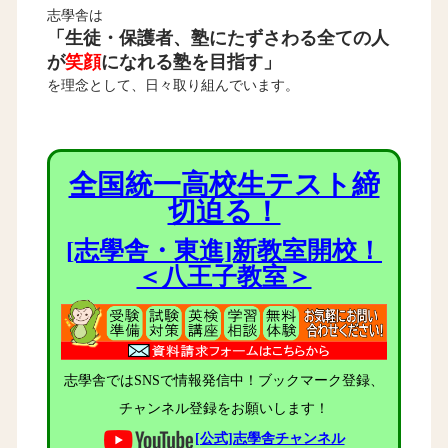
志學舎は
「生徒・保護者、塾にたずさわる全ての人
が
笑顔
になれる塾を目指す」
を理念として、日々取り組んでいます。
全国統一高校生テスト締
切迫る！
[志學舎・東進]新教室開校！
＜八王子教室＞
志學舎ではSNSで情報発信中！ブックマーク登録、
チャンネル登録をお願いします！
[公式]志學舎チャンネル