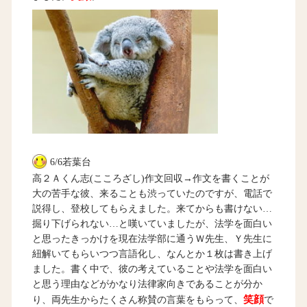
6/6若葉台
高２Ａくん志(こころざし)作文回収→作文を書くことが
大の苦手な彼、来ることも渋っていたのですが、電話で
説得し、登校してもらえました。来てからも書けない…
掘り下げられない…と嘆いていましたが、法学を面白い
と思ったきっかけを現在法学部に通うＷ先生、Ｙ先生に
紐解いてもらいつつ言語化し、なんとか１枚は書き上げ
ました。書く中で、彼の考えていることや法学を面白い
と思う理由などがかなり法律家向きであることが分か
笑顔
り、両先生からたくさん称賛の言葉をもらって、
で