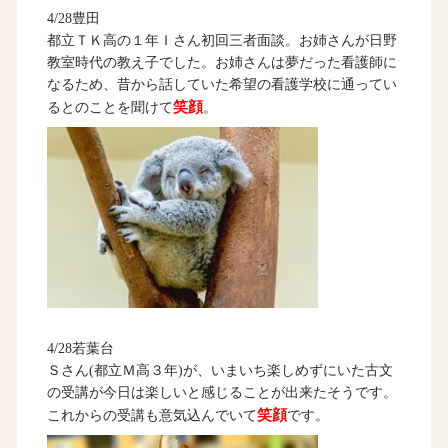
4/28豊田
都立ＴＫ高の１年Ｉさん初回三者面談。お姉さんが日野
教室時代の教え子でした。お姉さんは夢だった看護師に
なるため、昔から話していた希望の看護学校に通ってい
笑顔
るとのことを聞けて
。
4/28若葉台
Ｓさん(都立Ｍ高３年)が、いまいち楽しめずにいた古文
の受講が今日は楽しいと感じることが出来たそうです。
笑顔
これからの受講も意気込んでいて
です。