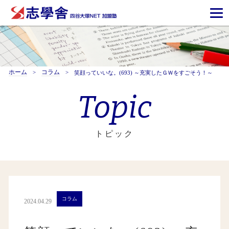
ホーム
コラム
笑顔っていいな。(693) ～充実したＧＷをすごそう！～
Topic
トピック
コラム
2024.04.29