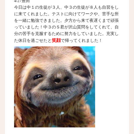
4/27豊田
今日は中１の生徒が３人、中３の生徒が８人も自習をし
に来てくれました。テストに向けてワークや、苦手な所
を一緒に勉強できました。夕方から来て夜遅くまで頑張
っていました！中３のＳ君が沢山質問をしてくれて、自
分の苦手を克服するために努力をしていました。充実し
笑顔
た休日を過ごせたと
で帰ってくれました！