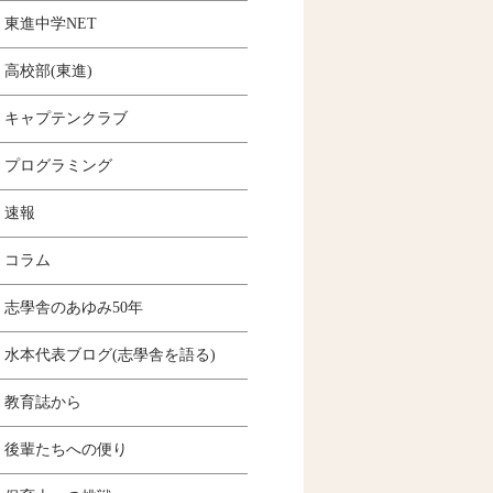
東進中学NET
高校部(東進)
キャプテンクラブ
プログラミング
速報
コラム
志學舎のあゆみ50年
水本代表ブログ(志學舎を語る)
教育誌から
後輩たちへの便り