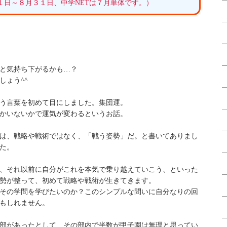
１日～８月３１日、中学NETは７月単体です。）
と気持ち下がるかも…？
しょう^^
う言葉を初めて目にしました。集団運。
かいないかで運気が変わるというお話。
は、戦略や戦術ではなく、「戦う姿勢」だ。と書いてありまし
た。
、それ以前に自分がこれを本気で乗り越えていこう、といった
勢が整って、初めて戦略や戦術が生きてきます。
その学問を学びたいのか？このシンプルな問いに自分なりの回
もしれません。
部があったとして、その部内で半数が甲子園は無理と思ってい