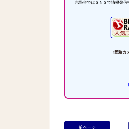
志學舎ではＳＮＳで情報発信
↑受験カテ
前ページ