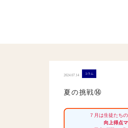
コラム
2024.07.14
夏の挑戦⑭
７月は生徒たち
向上得点