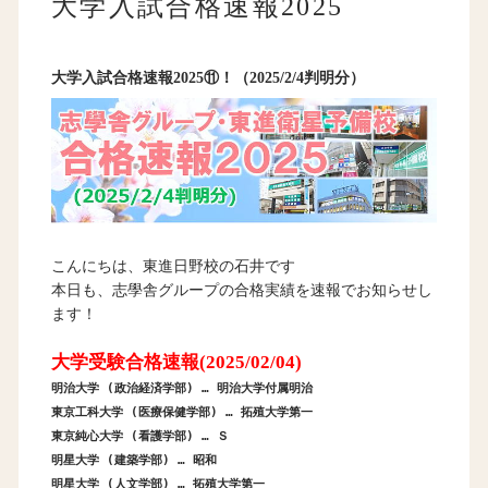
大学入試合格速報2025
大学入試合格速報2025⑪！（2025/2/4判明分）
こんにちは、東進日野校の石井です
本日も、志學舎グループの合格実績を速報でお知らせし
ます！
大学受験合格速報(2025/02/04)
明治大学 (政治経済学部) … 明治大学付属明治
東京工科大学 (医療保健学部) … 拓殖大学第一
東京純心大学 (看護学部) … Ｓ
明星大学 (建築学部) … 昭和
明星大学 (人文学部) … 拓殖大学第一