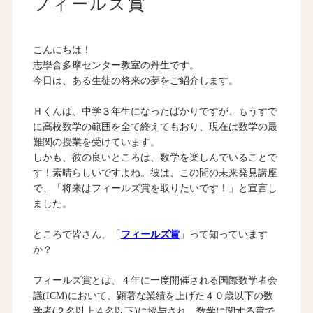
フィールズ賞
こんにちは！
志學舎多摩センター教室の丹生です。
今日は、ある生徒の将来の夢をご紹介します。
Ｈくんは、中学３年生になったばかりですが、もうすで
に高校数学の範囲を全て終えてもおり、現在は数学の最
難関の授業を受けています。
しかも、彼の良いところは、数学を楽しんでいることで
す！素晴らしいですよね。彼は、この間の未来発見講座
で、「将来はフィールズ賞を取りたいです！」と宣言し
ました。
ところで皆さん、「
フィールズ賞
」って知っています
か？
フィールズ賞とは、４年に一度開催される国際数学者会
議(ICM)において、顕著な業績を上げた４０歳以下の数
学者(２名以上４名以下)に授与され、数学に関する賞で