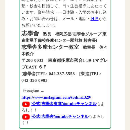
塾・校舎を目指して、日々生徒指導にあたって
います。資料請求・一日体験・入学のお申し込
み・お問い合わせは、メール・電話・
ＨＰ
から
お願いいたします。
志學舎
塾長 福岡広徳(志學舎グループ 東
進衛星予備校多摩センター駅前校 校舎長)
志學舎多摩センター教室
教室長 佐々
木俊介
〒206-0033 東京都多摩市落合1-39-1マグレ
ブEAST ６Ｆ
[志學舎]TEL: 042-337-5558 [東進]TEL:
042-356-0903
instagram →
https://www.instagram.com/toshin1329/
[公式]志學舎東進Youtubeチャンネル
もよ
ろしく！
[公式]志學舎Youtubeチャンネル
もよろし
く！