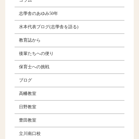
コラム
志學舎のあゆみ50年
水本代表ブログ(志學舎を語る)
教育誌から
後輩たちへの便り
保育士への挑戦
ブログ
高幡教室
日野教室
豊田教室
立川南口校