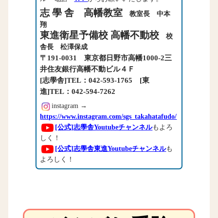
志 學 舎 高幡教室
教室長 中本
翔
東進衛星予備校 高幡不動校
校
舎長 松澤保成
〒191-0031 東京都日野市高幡1000-2三
井住友銀行高幡不動ビル４Ｆ
[志學舎]TEL：042-593-1765 [東
進]TEL：042-594-7262
instagram →
https://www.instagram.com/sgs_takahatafudo/
[公式]志學舎Youtubeチャンネル
もよろ
しく！
[公式]志學舎東進Youtubeチャンネル
も
よろしく！