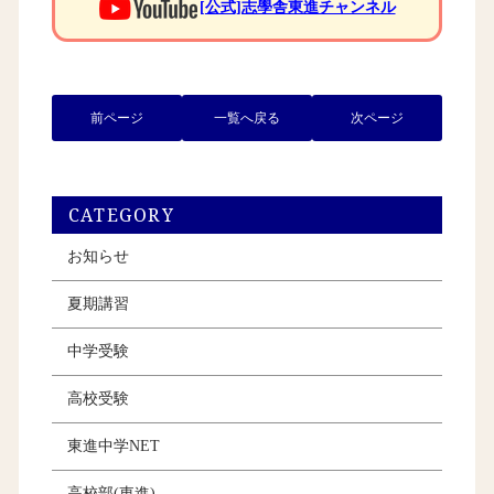
[公式]志學舎東進チャンネル
前ページ
一覧へ戻る
次ページ
CATEGORY
お知らせ
夏期講習
中学受験
高校受験
東進中学NET
高校部(東進)