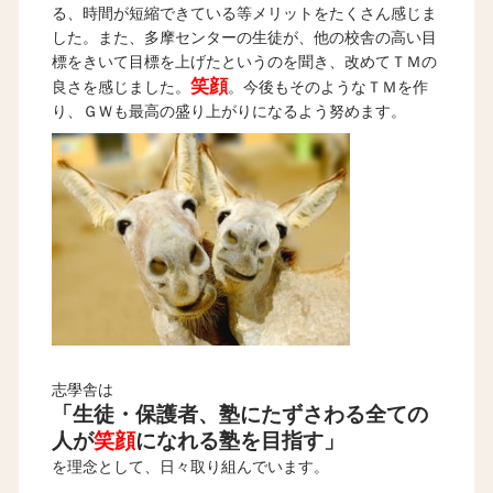
る、時間が短縮できている等メリットをたくさん感じま
した。また、多摩センターの生徒が、他の校舎の高い目
標をきいて目標を上げたというのを聞き、改めてＴＭの
笑顔
良さを感じました。
。今後もそのようなＴＭを作
り、ＧＷも最高の盛り上がりになるよう努めます。
志學舎は
「生徒・保護者、塾にたずさわる全ての
人が
笑顔
になれる塾を目指す」
を理念として、日々取り組んでいます。