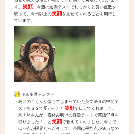
自覚が見える場面が増えてきた為とても嬉しく思いま
笑顔
す。
。今週の週例テストでしっかりと良い点数を
笑顔
取って、今日以上の
を見せてくれることを期待し
ています。
4/18多摩センター
・高２のＴくんが落ちてしまっていた英文法Ⅱの中間テ
笑顔
ストをＳＳで受かったと
で伝えてくれました。
・高１Ｍさんが「春休み明けの課題テストで英語95点を
笑顔
取りました！」と
で教えてくれました。今まで
は70点が限界だったそうで、今回は平均点が56点なの